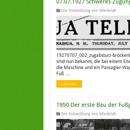
07.07.1927 Schweres Zugun
Die Entwicklung von Wiedelah
19270707_002_zugabsturz-brockenb
sind nun bekannt, die bei einem Eis
die Maschine und ein Passagier-Wag
Fuß …
weiter lesen...
1950 Der erste Bau der Fuß
Die Entwicklung von Wiedelah