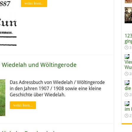
weiter lesen...
123
gin
3
Vie
n Wiedelah und Wöltingerode
Wun
2
Das Adressbuch von Wiedelah / Wöltingerode
die
in den Jahren 1907 / 1908 sowie eine kleine
Geschichte über Wiedelah.
2
weiter lesen...
im 
2