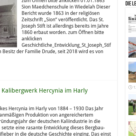
zum Öffnen bitte anklicken 01.01.1863
Die l
Sion Maedchenschule in Wiedelah Dieser
Bericht wurde 1863 in der religiösen
Zeitschrift „Sion“ veröffentlicht. Das St.
Joseph Stift ist allerdings bereits im Jahre
1860 erbaut worden. zum Öffnen bitte
anklicken
Geschichtliche_Entwicklung_St_Joseph_Stif
m Besitz der Familie Drude, seit 2018 wird es von
1
 Kalibergwerk Hercynia im Harly
kes Hercynia im Harly von 1884 – 1930 Das Jahr
lanmäßigen Produktion von angereichertem
ründungsjahr der deutschen Kaliindustrie in die
 setzte eine rasante Entwicklung dieses Bergbau-
ifieber in die deutsche Geschichte einging. Das einst