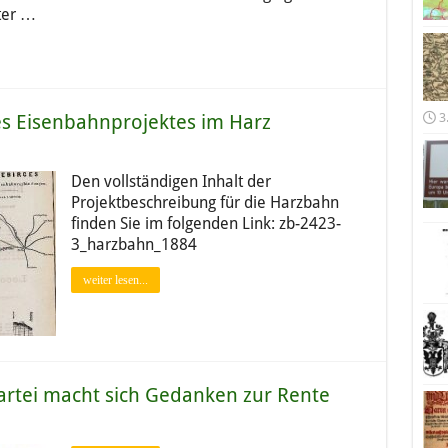
ter …
3
es Eisenbahnprojektes im Harz
Den vollständigen Inhalt der
Projektbeschreibung für die Harzbahn
finden Sie im folgenden Link: zb-2423-
3_harzbahn_1884
weiter lesen...
Partei macht sich Gedanken zur Rente