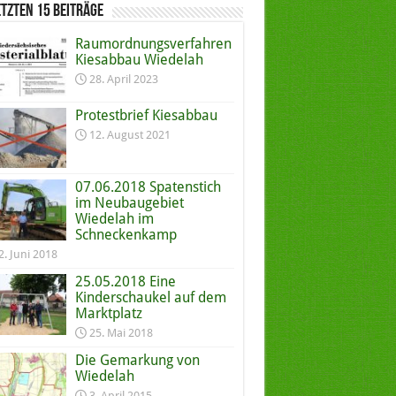
etzten 15 Beiträge
Raumordnungs­verfahren
Kiesabbau Wiedelah
28. April 2023
Protestbrief Kiesabbau
12. August 2021
07.06.2018 Spatenstich
im Neubaugebiet
Wiedelah im
Schneckenkamp
2. Juni 2018
25.05.2018 Eine
Kinderschaukel auf dem
Marktplatz
25. Mai 2018
Die Gemarkung von
Wiedelah
3. April 2015