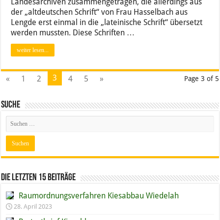
Landesarchiven zusammengetragen, die allerdings aus
der „altdeutschen Schrift“ von Frau Hasselbach aus
Lengde erst einmal in die „lateinische Schrift“ übersetzt
werden mussten. Diese Schriften …
weiter lesen...
3
«
1
2
4
5
»
Page 3 of 5
Suche
Die letzten 15 Beiträge
Raumordnungs­verfahren Kiesabbau Wiedelah
28. April 2023