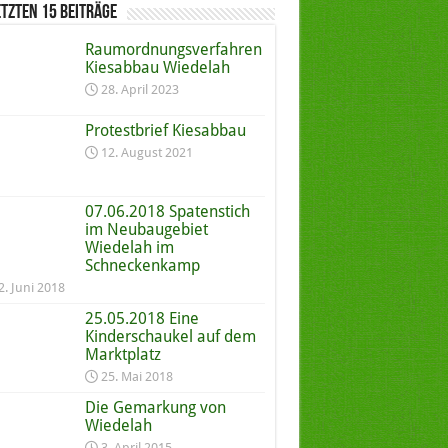
etzten 15 Beiträge
Raumordnungs­verfahren
Kiesabbau Wiedelah
28. April 2023
Protestbrief Kiesabbau
12. August 2021
07.06.2018 Spatenstich
im Neubaugebiet
Wiedelah im
Schneckenkamp
2. Juni 2018
25.05.2018 Eine
Kinderschaukel auf dem
Marktplatz
25. Mai 2018
Die Gemarkung von
Wiedelah
3. April 2015