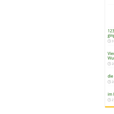
123
gin
3
Vie
Wun
2
die
2
im 
2