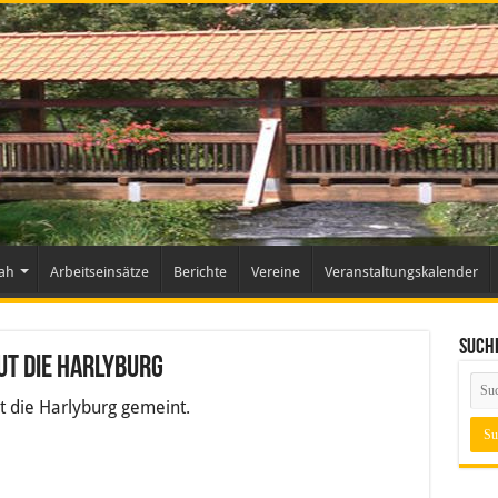
ah
Arbeitseinsätze
Berichte
Vereine
Veranstaltungskalender
Such
ut die Harlyburg
t die Harlyburg gemeint.