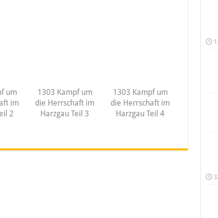
1
f um
1303 Kampf um
1303 Kampf um
aft im
die Herrschaft im
die Herrschaft im
il 2
Harzgau Teil 3
Harzgau Teil 4
3