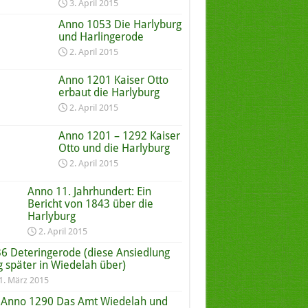
3. April 2015
Anno 1053 Die Harlyburg
und Harlingerode
2. April 2015
Anno 1201 Kaiser Otto
erbaut die Harlyburg
2. April 2015
Anno 1201 – 1292 Kaiser
Otto und die Harlyburg
2. April 2015
Anno 11. Jahrhundert: Ein
Bericht von 1843 über die
Harlyburg
2. April 2015
6 Deteringerode (diese Ansiedlung
g später in Wiedelah über)
1. März 2015
Anno 1290 Das Amt Wiedelah und