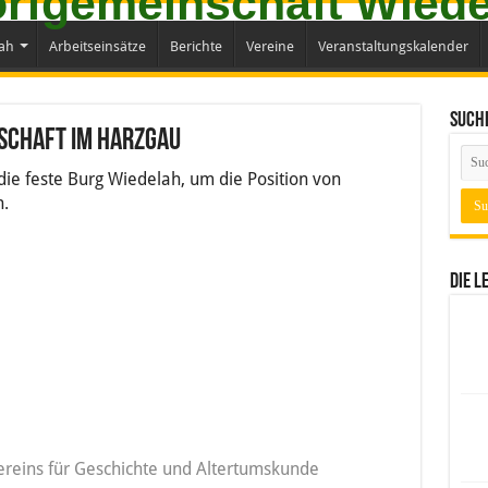
ah
Arbeitseinsätze
Berichte
Vereine
Veranstaltungskalender
Such
schaft im Harzgau
 die feste Burg Wiedelah, um die Position von
n.
Die l
vereins für Geschichte und Altertumskunde