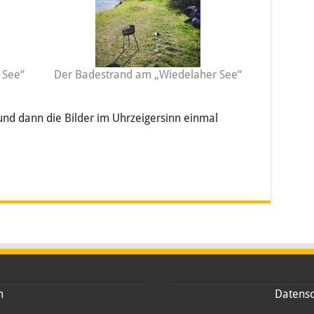
 See“
Der Badestrand am „Wiedelaher See“
 und dann die Bilder im Uhrzeigersinn einmal
m
Datensc