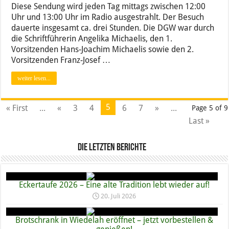
Diese Sendung wird jeden Tag mittags zwischen 12:00
Uhr und 13:00 Uhr im Radio ausgestrahlt. Der Besuch
dauerte insgesamt ca. drei Stunden. Die DGW war durch
die Schriftführerin Angelika Michaelis, den 1.
Vorsitzenden Hans-Joachim Michaelis sowie den 2.
Vorsitzenden Franz-Josef …
weiter lesen...
5
« First
...
«
3
4
6
7
»
...
Page 5 of 9
Last »
die letzten Berichte
Eckertaufe 2026 – Eine alte Tradition lebt wieder auf!
20. Juli 2026
Brotschrank in Wiedelah eröffnet – jetzt vorbestellen &