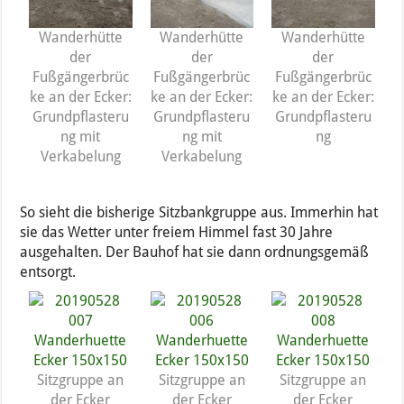
Wanderhütte
Wanderhütte
Wanderhütte
der
der
der
Fußgängerbrüc
Fußgängerbrüc
Fußgängerbrüc
ke an der Ecker:
ke an der Ecker:
ke an der Ecker:
Grundpflasteru
Grundpflasteru
Grundpflasteru
ng mit
ng mit
ng
Verkabelung
Verkabelung
So sieht die bisherige Sitzbankgruppe aus. Immerhin hat
sie das Wetter unter freiem Himmel fast 30 Jahre
ausgehalten. Der Bauhof hat sie dann ordnungsgemäß
entsorgt.
Sitzgruppe an
Sitzgruppe an
Sitzgruppe an
der Ecker
der Ecker
der Ecker