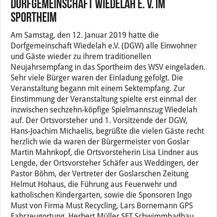
Dorfgemeinschaft Wiedelah e. V. im
Sportheim
Am Samstag, den 12. Januar 2019 hatte die
Dorfgemeinschaft Wiedelah e.V. (DGW) alle Einwohner
und Gäste wieder zu ihrem traditionellen
Neujahrsempfang in das Sportheim des WSV eingeladen.
Sehr viele Bürger waren der Einladung gefolgt. Die
Veranstaltung begann mit einem Sektempfang. Zur
Einstimmung der Veranstaltung spielte erst einmal der
inzwischen sechzehn-köpfige Spielmannszug Wiedelah
auf. Der Ortsvorsteher und 1. Vorsitzende der DGW,
Hans-Joachim Michaelis, begrüßte die vielen Gäste recht
herzlich wie da waren der Bürgermeister von Goslar
Martin Mahnkopf, die Ortsvorsteherin Lisa Lindner aus
Lengde, der Ortsvorsteher Schäfer aus Weddingen, der
Pastor Böhm, der Vertreter der Goslarschen Zeitung
Helmut Hohaus, die Führung aus Feuerwehr und
katholischen Kindergarten, sowie die Sponsoren Ingo
Must von Firma Must Recycling, Lars Bornemann GPS
Fahrzeugortung, Herbert Müller SET Schwimmbadbau