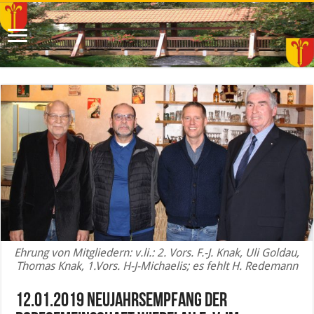
Ehrung von Mitgliedern: v.li.: 2. Vors. F.-J. Knak, Uli Goldau,
Thomas Knak, 1.Vors. H-J-Michaelis; es fehlt H. Redemann
12.01.2019 Neujahrsempfang der