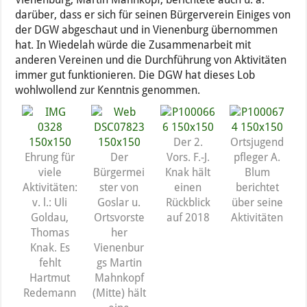
darüber, dass er sich für seinen Bürgerverein Einiges von
der DGW abgeschaut und in Vienenburg übernommen
hat. In Wiedelah würde die Zusammenarbeit mit
anderen Vereinen und die Durchführung von Aktivitäten
immer gut funktionieren. Die DGW hat dieses Lob
wohlwollend zur Kenntnis genommen.
Der 2.
Ortsjugend
Ehrung für
Der
Vors. F.-J.
pfleger A.
viele
Bürgermei
Knak hält
Blum
Aktivitäten:
ster von
einen
berichtet
v. l.: Uli
Goslar u.
Rückblick
über seine
Goldau,
Ortsvorste
auf 2018
Aktivitäten
Thomas
her
Knak. Es
Vienenbur
fehlt
gs Martin
Hartmut
Mahnkopf
Redemann
(Mitte) hält